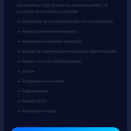
planimetrie, fogli di calcolo, business plan), di
produrre documenti scaricabili
✗ Creazione di un business plan di investimento
✗ Analisi zona di investimento
✗ Valutazione immobili avanzata
✗ Report di sostenibilità ambientale dell'immobile
✗ Analisi costi di ristrutturazione
✗ Visure
✗ Progetta il tuo render
✗ Pignoramenti
✗ Impatto ESG
✗ Simulatore mutuo